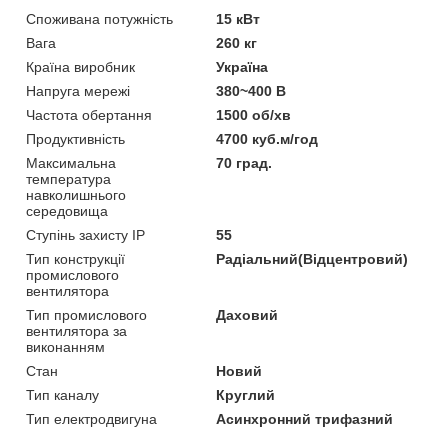
Споживана потужність
15 кВт
Вага
260 кг
Країна виробник
Україна
Напруга мережі
380~400 В
Частота обертання
1500 об/хв
Продуктивність
4700 куб.м/год
Максимальна
70 град.
температура
навколишнього
середовища
Ступінь захисту IP
55
Тип конструкції
Радіальний(Відцентровий)
промислового
вентилятора
Тип промислового
Даховий
вентилятора за
виконанням
Стан
Новий
Тип каналу
Круглий
Тип електродвигуна
Асинхронний трифазний