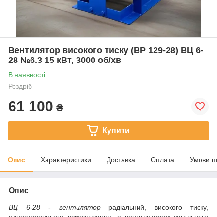
Вентилятор високого тиску (ВР 129-28) ВЦ 6-
28 №6.3 15 кВт, 3000 об/хв
В наявності
Роздріб
61 100
₴
Купити
Опис
Характеристики
Доставка
Оплата
Умови п
Опис
ВЦ 6-28
-
вентилятор
радіальний, високого тиску,
одностороннього всмоктування, є вентилятором загального