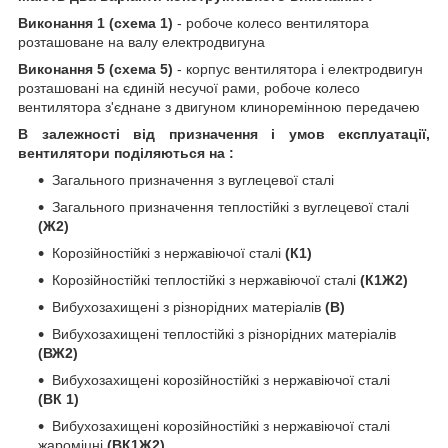
Виконання 1 (схема 1)
- робоче колесо вентилятора
розташоване на валу електродвигуна
Виконання 5 (схема 5)
- корпус вентилятора і електродвигун
розташовані на єдиній несучої рами, робоче колесо
вентилятора з'єднане з двигуном клиноремінною передачею
В залежності від призначення і умов експлуатації,
вентилятори поділяються на :
Загального призначення з вуглецевої сталі
Загального призначення теплостійкі з вуглецевої сталі
(Ж2)
Корозійностійкі з нержавіючої сталі
(К1)
Корозійностійкі теплостійкі з нержавіючої сталі
(К1Ж2)
Вибухозахищені з різнорідних матеріалів
(В)
Вибухозахищені теплостійкі з різнорідних матеріалів
(ВЖ2)
Вибухозахищені корозійностійкі з нержавіючої сталі
(ВК 1)
Вибухозахищені корозійностійкі з нержавіючої сталі
жароміцні
(ВК1Ж2)