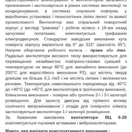
призначення і застосовується в різних системах вентиляції та
кондиціонування, в системах опалення повітрям, у
виробничих установках і технологічних лініях легкої та важкої
промисловості. Вентилятор має спіральний поворотний
корпус у вигляді "равлика" і робоче колесо з 16-ма назад
загнутими лопатками, комплектується трифазним
електродвигуном. Стандартне заводське виконання кута
повороту корпусу варіюється від 0° до 315° (кратність 45°).
Напрям обертання робочого колеса -
праве
або
ліве
.
Радіальні вентилятори високого тиску використовуються для
переміщення незаймистих повітряно-газових сумішей з
температурою не вище 80°С для звичайного виконання (до
200°С для жаростійкого виконання Р2), що містять тверді
домішки не більше 0,1 г/м3 і не містять липких і волокнистих
речовин. Температура навколишнього середовища від -40°С
до +40°С (до +45°С для вентиляторів в тропічному виконанні).
Кліматичне виконання - помірне або тропічне 2-ї і 3-ї категорії
розміщення. Для захисту двигуна від прямого впливу
сонячного випромінювання і опадів для помірного клімату
застосовуються вентилятори 1-ї категорії розміщення.
За бажанням замовника
вентилятори ВЦ 6-28
комплектуються гнучкими вставками і виброизоляторами.
Мають два варіанти конструктивного виконання :