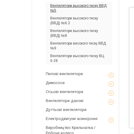
Вентилятори высокого тиску ВВД
№5
Вентилятори высокого тиску
(ВВД) №6.3
Вентилятори высокого тиску
(ВВД) №8
Вентилятори високого тиску ВВД
№9
Вентилятори высокого тиску ВЦ
6-28
Пилові вентилятори
Димососи
Осьові вентилятори
Вентилятори дахові
Дуттьові вентилятори
Електродвигуни асинхронні
Виробництво Крильчатка /
Робоче колесо