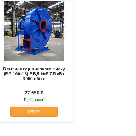
Вентилятор високого тиску
(ВР 160-18) ВВД №5 7.5 кВт
3000 об/хв
27 650 ₴
В наявності
Купити