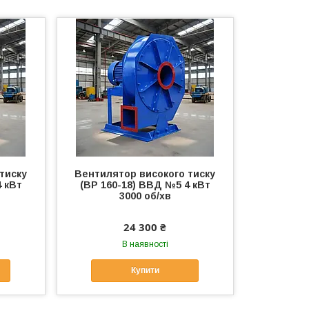
тиску
Вентилятор високого тиску
4 кВт
(ВР 160-18) ВВД №5 4 кВт
3000 об/хв
24 300 ₴
В наявності
Купити