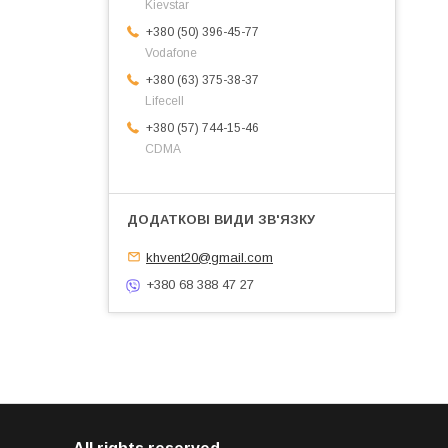
Kievstar
+380 (50) 396-45-77
Vodafone
+380 (63) 375-38-37
Lifecell
+380 (57) 744-15-46
CDMA
khvent20@gmail.com
+380 68 388 47 27