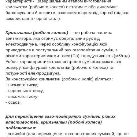
характеристик. Завершальним етапом виготовлення
крильчатки (робочого колеса) є статичне або динамічне
балансування й покриття захисним шаром від корозії (під час
використання чорної сталі).
Крильчатка (робоче колесо)
— це робоча частина
вентилятора, яка отримує обертальний рух від
електродвигуна, через особливу конфігурацію якої
приводиться в поступальний рух газоповітряна суміш, з
різними характеристиками: тиск (Па) і продуктивність (м3/год).
Робочі характеристики газоповітряної суміші залежать від
розміру, конфігурації крильчатки (робочого колеса) та
потужності електродвигуна.
За конструкцією крильчатки (робочих коліс) діляться:
- низького тиску;
- середнього тиску;
- високого тиску;
- осьові.
Для переміщення газо-повітряних сумішей різних
властивостей, крильчатки (робочі колеса)
поділяються:
- звичайні (для переміщення газо-повітряних сумішей, що не