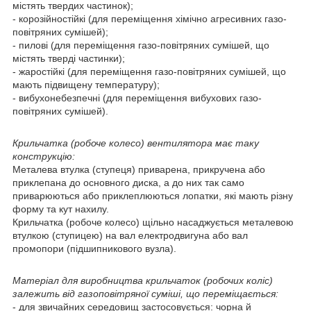
містять твердих частинок);
- корозійностійкі (для переміщення хімічно агресивних газо-
повітряних сумішей);
- пилові (для переміщення газо-повітряних сумішей, що
містять тверді частинки);
- жаростійкі (для переміщення газо-повітряних сумішей, що
мають підвищену температуру);
- вибухонебезпечні (для переміщення вибухових газо-
повітряних сумішей).
Крильчатка (робоче колесо) вентилятора має таку
конструкцію:
Металева втулка (ступеця) приварена, прикручена або
приклепана до основного диска, а до них так само
приварюються або приклеплюються лопатки, які мають різну
форму та кут нахилу.
Крильчатка (робоче колесо) щільно насаджується металевою
втулкою (ступицею) на вал електродвигуна або вал
промопори (підшипникового вузла).
Матеріал для виробництва крильчаток (робочих коліс)
залежить від газоповітряної суміші, що переміщається:
- для звичайних середовищ застосовується: чорна й