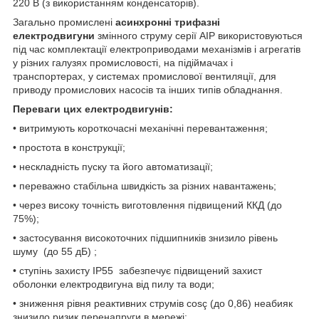
220 В (з використанням конденсаторів).
Загально промислені
асинхронні трифазні
електродвигуни
змінного струму серії АІР використовуються
під час комплектації електроприводами механізмів і агрегатів
у різних галузях промисловості, на підіймачах і
транспортерах, у системах промислової вентиляції, для
приводу промислових насосів та інших типів обладнання.
Переваги цих електродвигунів:
• витримують короткочасні механічні перевантаження;
• простота в конструкції;
• нескладність пуску та його автоматизації;
• переважно стабільна швидкість за різних навантажень;
• через високу точність виготовлення підвищений ККД (до
75%);
• застосування високоточних підшипників знизило рівень
шуму (до 55 дБ) ;
• ступінь захисту IP55 забезпечує підвищений захист
оболонки електродвигуна від пилу та води;
• зниження рівня реактивних струмів cosç (до 0,86) неабияк
знизило ризик перенапруги в мережі;