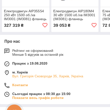
Електродвигун АІР355S4
Електродвигун АІР180М4
Елек
250 кВт 1500 об./хв
30 кВт 1500 об./хв IM3001
75 к
IM3001 (IM3081) фланець
(IM3081) фланець
(IM3
327 319
39 053
72 
₴
₴
Про нас
Рейтинг не сформований
Менше 5 відгуків за останній рік
Працює з 19.08.2020
м. Харків
Вул. Григорія Сковороди 35, Харків, Україна
Контакти
Сьогодні працює з 08:30 до 15:00
Показати весь графік роботи