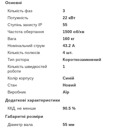
Основні
Кількість фаз
3
Потужність
22 кВт
Ступінь захисту IP
55
Частота обертання
1500 об/хв
Вага
160 кг
Номінальний струм
43.2 А
Кількість полюсів
4 шт.
Тип ротора
Короткозамкнений
Кількість швидкостей
1
роботи
Колір корпусу
Синій
Стан
Новий
Виробник
Аїр
Додаткові характеристики
ККД, не менше
90.5 %
Габаритні розміри
Діаметр вала
55 мм