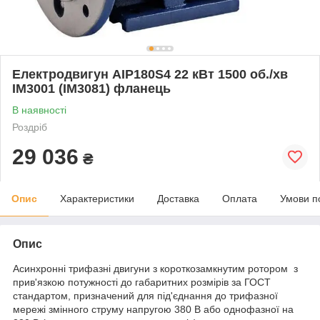
Електродвигун АІР180S4 22 кВт 1500 об./хв
IM3001 (IM3081) фланець
В наявності
Роздріб
29 036
₴
Опис
Характеристики
Доставка
Оплата
Умови п
Опис
Асинхронні трифазні двигуни з короткозамкнутим ротором з
прив'язкою потужності до габаритних розмірів за ГОСТ
стандартом, призначений для під'єднання до трифазної
мережі змінного струму напругою 380 В або однофазної на