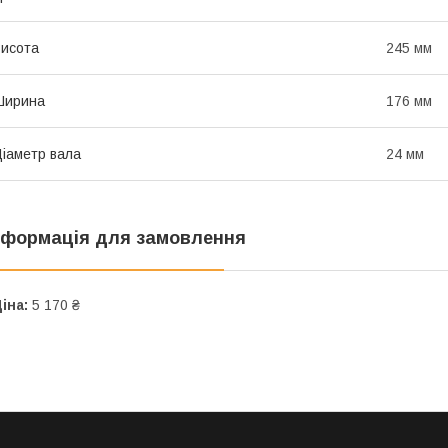
исота
245 мм
Ширина
176 мм
іаметр вала
24 мм
нформація для замовлення
іна:
5 170 ₴