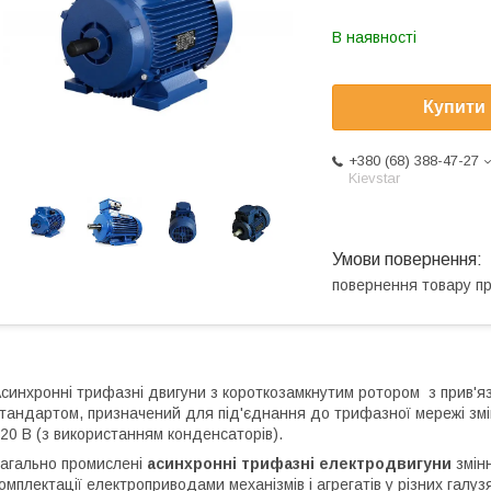
В наявності
Купити
+380 (68) 388-47-27
Kievstar
повернення товару п
синхронні трифазні двигуни з короткозамкнутим ротором з прив'яз
тандартом, призначений для під'єднання до трифазної мережі змі
20 В (з використанням конденсаторів).
агально промислені
асинхронні трифазні електродвигуни
змінн
омплектації електроприводами механізмів і агрегатів у різних галуз