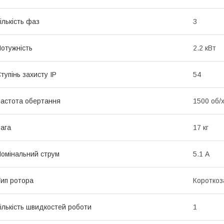
ількість фаз
3
отужність
2.2 кВт
тупінь захисту IP
54
астота обертання
1500 об/
ага
17 кг
омінальний струм
5.1 А
ип ротора
Короткоз
ількість швидкостей роботи
1