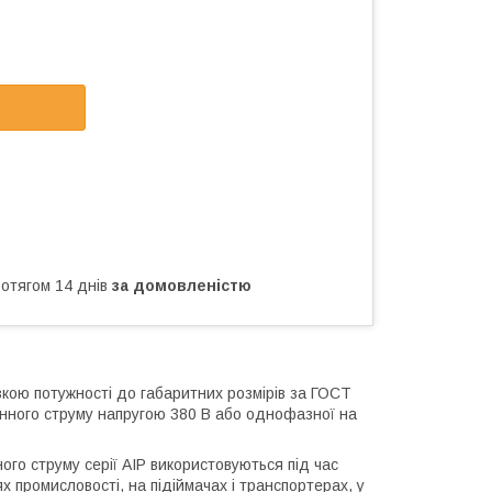
ротягом 14 днів
за домовленістю
кою потужності до габаритних розмірів за ГОСТ
нного струму напругою 380 В або однофазної на
ого струму серії АІР використовуються під час
ях промисловості, на підіймачах і транспортерах, у