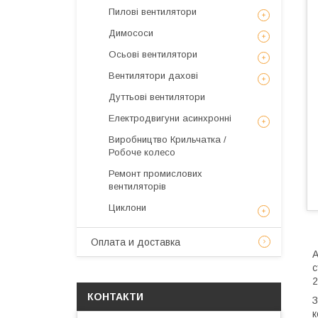
Пилові вентилятори
Димососи
Осьові вентилятори
Вентилятори дахові
Дуттьові вентилятори
Електродвигуни асинхронні
Виробництво Крильчатка /
Робоче колесо
Ремонт промислових
вентиляторів
Циклони
Оплата и доставка
А
с
2
КОНТАКТИ
З
к