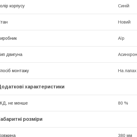
олір корпусу
Синій
Стан
Новий
иробник
Аїр
ип двигуна
Асинхрон
посіб монтажу
На лапах
Додаткові характеристики
КД, не менше
80 %
Габаритні розміри
Довжина
380 мм