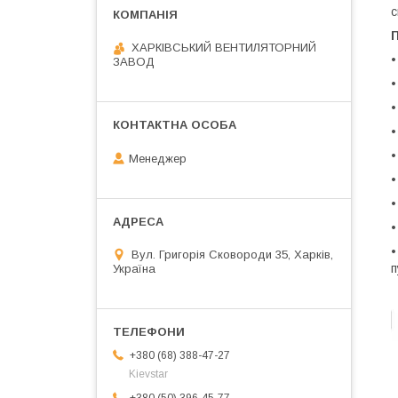
с
ХАРКІВСЬКИЙ ВЕНТИЛЯТОРНИЙ
•
ЗАВОД
•
•
•
•
Менеджер
•
•
•
•
Вул. Григорія Сковороди 35, Харків,
п
Україна
+380 (68) 388-47-27
Kievstar
+380 (50) 396-45-77