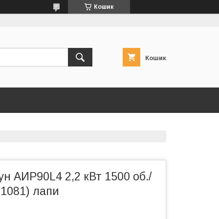
Кошик
Кошик
н АИР90L4 2,2 кВт 1500 об./
M1081) лапи