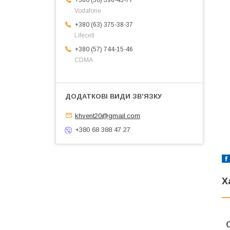
Vodafone
+380 (63) 375-38-37
Lifecell
+380 (57) 744-15-46
CDMA
khvent20@gmail.com
+380 68 388 47 27
Х